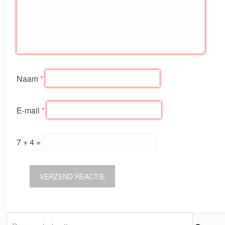
Naam
*
E-mail
*
7 + 4 =