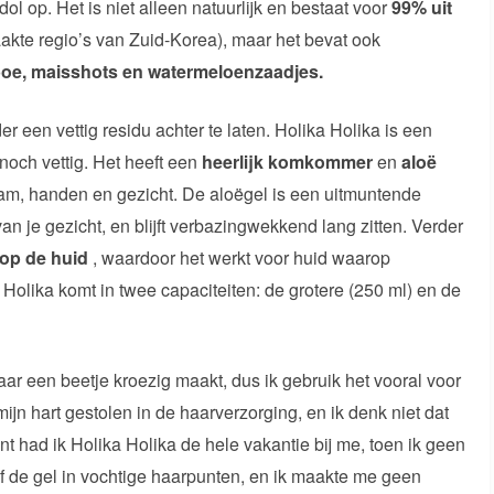
 dol op. Het is niet alleen natuurlijk en bestaat voor
99% uit
akte regio’s van Zuid-Korea), maar het bevat ook
e, maisshots en watermeloenzaadjes.
er een vettig residu achter te laten. Holika Holika is een
 noch vettig. Het heeft een
heerlijk komkommer
en
aloë
haam, handen en gezicht. De aloëgel is een uitmuntende
an je gezicht, en blijft verbazingwekkend lang zitten. Verder
 op de huid
, waardoor het werkt voor huid waarop
 Holika komt in twee capaciteiten: de grotere (250 ml) en de
aar een beetje kroezig maakt, dus ik gebruik het vooral voor
ijn hart gestolen in de haarverzorging, en ik denk niet dat
t had ik Holika Holika de hele vakantie bij me, toen ik geen
ef de gel in vochtige haarpunten, en ik maakte me geen