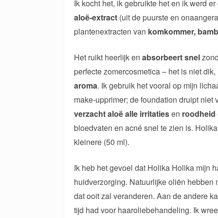
Ik kocht het, ik gebruikte het en ik werd er
aloë-extract
(uit de puurste en onaangera
plantenextracten van
komkommer, bambo
Het ruikt heerlijk en
absorbeert snel
zond
perfecte zomercosmetica – het is niet dik,
aroma
. Ik gebruik het vooral op mijn lic
make-upprimer; de foundation druipt niet v
verzacht aloë alle irritaties
en
roodheid
bloedvaten en acné snel te zien is. Holika
kleinere (50 ml).
Ik heb het gevoel dat Holika Holika mijn h
huidverzorging. Natuurlijke oliën hebben m
dat ooit zal veranderen. Aan de andere kan
tijd had voor haaroliebehandeling. Ik wre